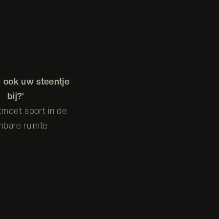
u ook uw steentje
bij?'
tmoet sport in de
nbare ruimte