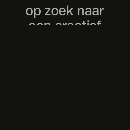
op zoek naar
een creatief
qoncept?
NEEM CONTACT OP